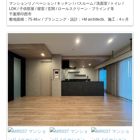
マンションリノベーション / キッチン / バスルーム / 洗面室 / トイレ /
LDK / 子供部屋 / 寝室 / 玄関 / ロールスクリーン・ブラインド等
千葉県印西市
敷地面積：75.48㎡ / プランニング・設計：+M architects、施工：4ヶ月